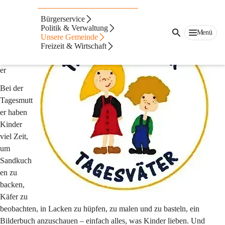
Tagesmütter
Bürgerservice
Politik & Verwaltung
Menü
Ihr Kind 
Unsere Gemeinde
bei der 
Freizeit & Wirtschaft
Tagesmutt
er
Bei der 
Tagesmutt
er haben 
Kinder 
viel Zeit, 
um 
Sandkuch
en zu 
backen, 
Käfer zu 
beobachten, in Lacken zu hüpfen, zu malen und zu basteln, ein 
Bilderbuch anzuschauen – einfach alles, was Kinder lieben. Und 