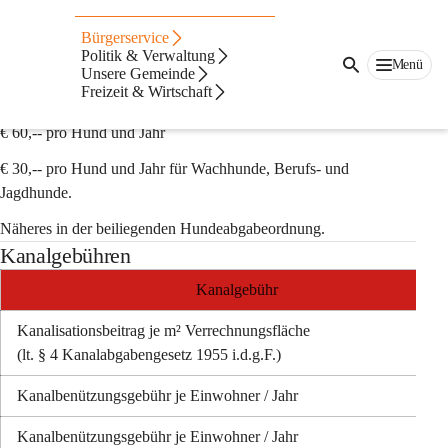
Auf dieser Seite
Bürgerservice
Gebühren
Politik & Verwaltung
Menü
Unsere Gemeinde
Freizeit & Wirtschaft
Hundeabgabe
€ 60,-- pro Hund und Jahr
€ 30,-- pro Hund und Jahr für Wachhunde, Berufs- und 
Jagdhunde.
Näheres in der beiliegenden Hundeabgabeordnung.
Kanalgebühren
Kanalgebühr
Kanalisationsbeitrag je m² Verrechnungsfläche
(lt. § 4 Kanalabgabengesetz 1955 i.d.
g
.F.)
Kanalbenützungsgebühr je Einwohner / Jahr   
Kanalbenützungsgebühr 
je Einwohner / Jahr