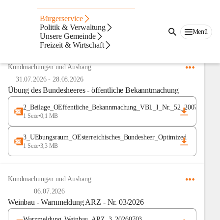
Amtstafel
Bürgerservice
Politik & Verwaltung
Menü
Unsere Gemeinde
Anzeigeart
Freizeit & Wirtschaft
Neueste zuerst
Kundmachungen und Aushang
31.07.2026
-
28.08.2026
Übung des Bundesheeres - öffentliche Bekanntmachung
2_Beilage_OEffentliche_Bekannmachung_VBl._I_Nr._52_2007
1 Seite
•
0,1 MB
3_UEbungsraum_OEsterreichisches_Bundesheer_Optimized
1 Seite
•
3,3 MB
Kundmachungen und Aushang
06.07.2026
Weinbau - Warnmeldung ARZ - Nr. 03/2026
Warnmeldung_Weinbau_ARZ_3_20260703