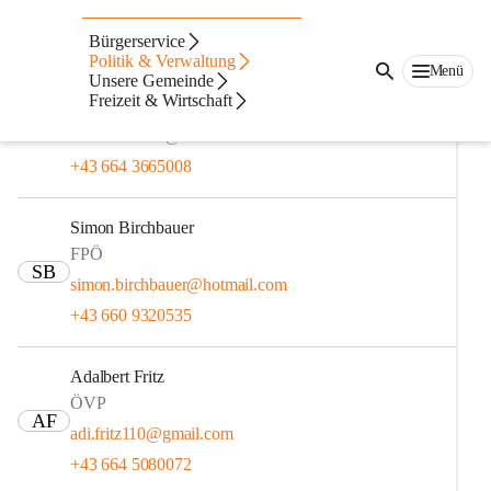
Gemeinderat
Bürgerservice
Politik & Verwaltung
Menü
Andreas Bauer
Unsere Gemeinde
Freizeit & Wirtschaft
ÖVP
AB
andreas-bauer@aon.at
+43 664 3665008
Simon Birchbauer
FPÖ
SB
simon.birchbauer@hotmail.com
+43 660 9320535
Adalbert Fritz
ÖVP
AF
adi.fritz110@gmail.com
+43 664 5080072