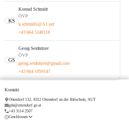
Konrad Schmidt
ÖVP
KS
k.schmidt1@A1.net
+43 664 5148118
Georg Seidnitzer
ÖVP
GS
georg.seidnitzer@gmail.com
+43 664 1059147
Kontakt
Ottendorf 132, 8312 Ottendorf an der Rittschein, AUT
gde@ottendorf.gv.at
+43 3114 2507
Geschlossen