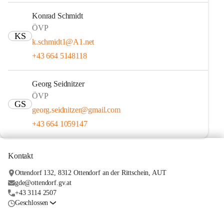
Konrad Schmidt
ÖVP
KS
k.schmidt1@A1.net
+43 664 5148118
Georg Seidnitzer
ÖVP
GS
georg.seidnitzer@gmail.com
+43 664 1059147
Kontakt
Ottendorf 132, 8312 Ottendorf an der Rittschein, AUT
gde@ottendorf.gv.at
+43 3114 2507
Geschlossen