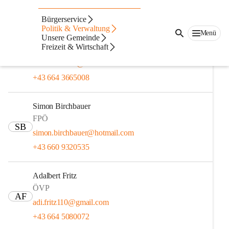
Gemeinderat
Bürgerservice
Politik & Verwaltung
Menü
Andreas Bauer
Unsere Gemeinde
Freizeit & Wirtschaft
ÖVP
AB
andreas-bauer@aon.at
+43 664 3665008
Simon Birchbauer
FPÖ
SB
simon.birchbauer@hotmail.com
+43 660 9320535
Adalbert Fritz
ÖVP
AF
adi.fritz110@gmail.com
+43 664 5080072