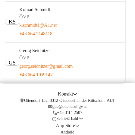
Konrad Schmidt
ÖVP
KS
k.schmidt1@A1.net
+43 664 5148118
Georg Seidnitzer
ÖVP
GS
georg.seidnitzer@gmail.com
+43 664 1059147
Kontakt
Ottendorf 132, 8312 Ottendorf an der Rittschein, AUT
gde@ottendorf.gv.at
+43 3114 2507
Schließt bald
App Store
Android