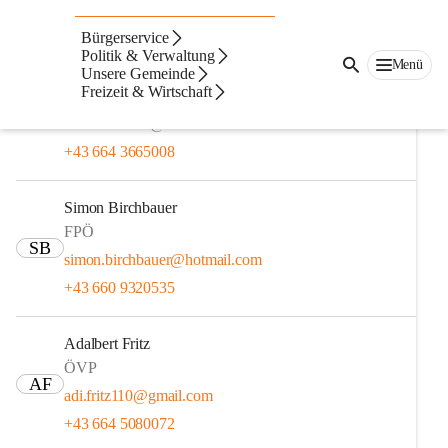
Gemeinderat
Bürgerservice
Politik & Verwaltung
Menü
Andreas Bauer
Unsere Gemeinde
Freizeit & Wirtschaft
ÖVP
AB
andreas-bauer@aon.at
+43 664 3665008
Simon Birchbauer
FPÖ
SB
simon.birchbauer@hotmail.com
+43 660 9320535
Adalbert Fritz
ÖVP
AF
adi.fritz110@gmail.com
+43 664 5080072