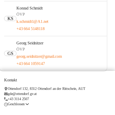
Konrad Schmidt
ÖVP
KS
k.schmidt1@A1.net
+43 664 5148118
Georg Seidnitzer
ÖVP
GS
georg.seidnitzer@gmail.com
+43 664 1059147
Kontakt
Ottendorf 132, 8312 Ottendorf an der Rittschein, AUT
gde@ottendorf.gv.at
+43 3114 2507
Geschlossen