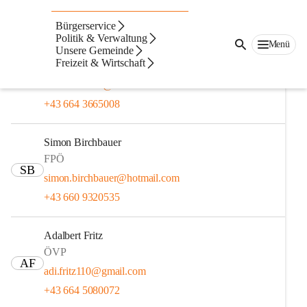
Gemeinderat
Bürgerservice
Politik & Verwaltung
Menü
Andreas Bauer
Unsere Gemeinde
Freizeit & Wirtschaft
ÖVP
AB
andreas-bauer@aon.at
+43 664 3665008
Simon Birchbauer
FPÖ
SB
simon.birchbauer@hotmail.com
+43 660 9320535
Adalbert Fritz
ÖVP
AF
adi.fritz110@gmail.com
+43 664 5080072