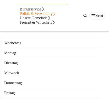
Auf dieser Seite
Bürgerservice
Verwaltung
Politik & Verwaltung
Menü
Unsere Gemeinde
Freizeit & Wirtschaft
Amtsstunden & Parteienverkehrszeiten
Wochentag
Montag
07:3
Dienstag
07:3
Mittwoch
g
Donnerstag
07:3
Freitag
07:3