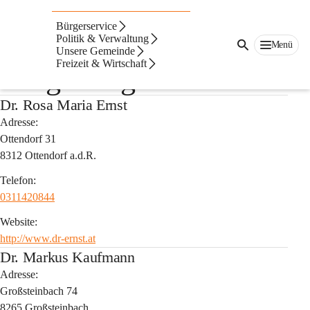
Auf dieser Seite
Bürgerservice
Ärzte in Ottendorf und
Politik & Verwaltung
Menü
Unsere Gemeinde
Freizeit & Wirtschaft
Umgebung
Dr. Rosa Maria Ernst
Adresse:
Ottendorf 31
8312 Ottendorf a.d.R.
Telefon:
0311420844
Website:
http://www.dr-ernst.at
Dr. Markus Kaufmann
Adresse:
Großsteinbach 74
8265 Großsteinbach