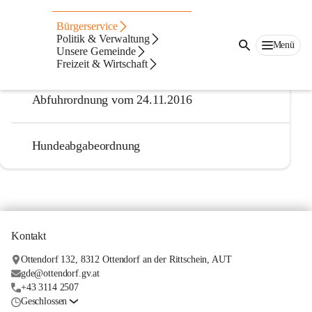
Verordnungen
Bürgerservice
Politik & Verwaltung
Menü
Unsere Gemeinde
Abfuhrordnung Anderung vom 21.11.2024
Freizeit & Wirtschaft
Abfuhrordnung vom 24.11.2016
Hundeabgabeordnung
Kontakt
Ottendorf 132, 8312 Ottendorf an der Rittschein, AUT
gde@ottendorf.gv.at
+43 3114 2507
Geschlossen